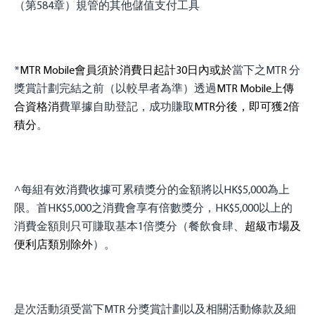
（第584章）規管的其他儲值支付工具
*
MTR Mobile
會員須於
消費日起計
30
日內或於
當下之MTR 分
獎賞計劃完結之前（以較早者為準）透過
MTR Mobile
上傳
合資格消
費單據自助登記，成功賺取
MTR
分後，即可獲
2
倍
積分
。
^每組有效消費收據可累積獎分的金額將以HK$5,000為上
限。首HK$5,000之消費會享有倍數獎分，HK$5,000以上的
消費金額則只可賺取基本1倍獎分（餐飲食肆、
超級市場及
便利店類別除外
）。
是次活動須受當下MTR 分獎賞計劃以及相關活動條款及細